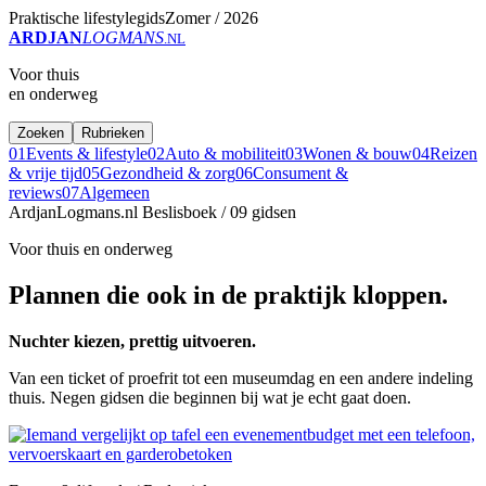
Praktische lifestylegids
Zomer / 2026
ARDJAN
LOGMANS
.NL
Voor thuis
en onderweg
Zoeken
Rubrieken
01
Events & lifestyle
02
Auto & mobiliteit
03
Wonen & bouw
04
Reizen
& vrije tijd
05
Gezondheid & zorg
06
Consument &
reviews
07
Algemeen
ArdjanLogmans.nl
Beslisboek / 09 gidsen
Voor thuis en onderweg
Plannen die ook in de praktijk kloppen.
Nuchter kiezen, prettig uitvoeren.
Van een ticket of proefrit tot een museumdag en een andere indeling
thuis. Negen gidsen die beginnen bij wat je echt gaat doen.