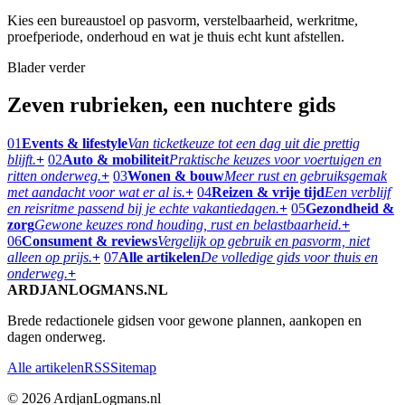
Kies een bureaustoel op pasvorm, verstelbaarheid, werkritme,
proefperiode, onderhoud en wat je thuis echt kunt afstellen.
Blader verder
Zeven rubrieken, een nuchtere gids
01
Events & lifestyle
Van ticketkeuze tot een dag uit die prettig
blijft.
+
02
Auto & mobiliteit
Praktische keuzes voor voertuigen en
ritten onderweg.
+
03
Wonen & bouw
Meer rust en gebruiksgemak
met aandacht voor wat er al is.
+
04
Reizen & vrije tijd
Een verblijf
en reisritme passend bij je echte vakantiedagen.
+
05
Gezondheid &
zorg
Gewone keuzes rond houding, rust en belastbaarheid.
+
06
Consument & reviews
Vergelijk op gebruik en pasvorm, niet
alleen op prijs.
+
07
Alle artikelen
De volledige gids voor thuis en
onderweg.
+
ARDJANLOGMANS.NL
Brede redactionele gidsen voor gewone plannen, aankopen en
dagen onderweg.
Alle artikelen
RSS
Sitemap
© 2026 ArdjanLogmans.nl