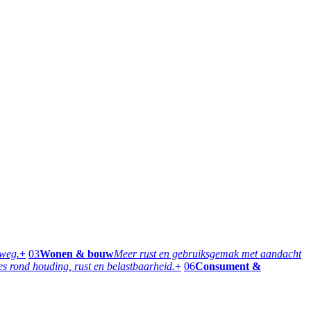
rweg.
+
03
Wonen & bouw
Meer rust en gebruiksgemak met aandacht
 rond houding, rust en belastbaarheid.
+
06
Consument &