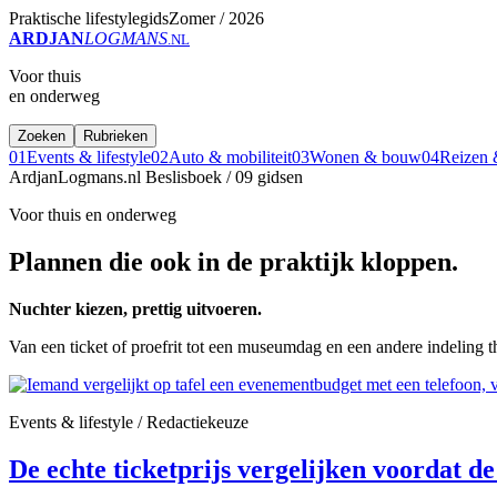
Praktische lifestylegids
Zomer / 2026
ARDJAN
LOGMANS
.NL
Voor thuis
en onderweg
Zoeken
Rubrieken
01
Events & lifestyle
02
Auto & mobiliteit
03
Wonen & bouw
04
Reizen &
ArdjanLogmans.nl
Beslisboek / 09 gidsen
Voor thuis en onderweg
Plannen die ook in de praktijk kloppen.
Nuchter kiezen, prettig uitvoeren.
Van een ticket of proefrit tot een museumdag en een andere indeling t
Events & lifestyle / Redactiekeuze
De echte ticketprijs vergelijken voordat de