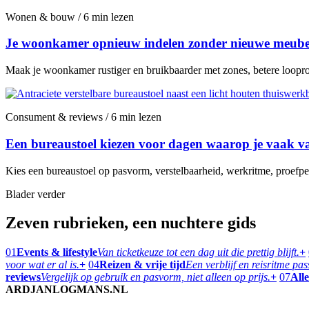
Wonen & bouw / 6 min lezen
Je woonkamer opnieuw indelen zonder nieuwe meubel
Maak je woonkamer rustiger en bruikbaarder met zones, betere looprou
Consument & reviews / 6 min lezen
Een bureaustoel kiezen voor dagen waarop je vaak va
Kies een bureaustoel op pasvorm, verstelbaarheid, werkritme, proefper
Blader verder
Zeven rubrieken, een nuchtere gids
01
Events & lifestyle
Van ticketkeuze tot een dag uit die prettig blijft.
+
voor wat er al is.
+
04
Reizen & vrije tijd
Een verblijf en reisritme pa
reviews
Vergelijk op gebruik en pasvorm, niet alleen op prijs.
+
07
Alle
ARDJANLOGMANS.NL