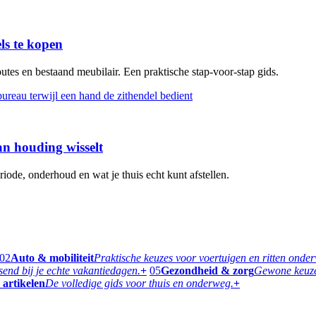
s te kopen
tes en bestaand meubilair. Een praktische stap-voor-stap gids.
n houding wisselt
iode, onderhoud en wat je thuis echt kunt afstellen.
02
Auto & mobiliteit
Praktische keuzes voor voertuigen en ritten onde
ssend bij je echte vakantiedagen.
+
05
Gezondheid & zorg
Gewone keuzes
 artikelen
De volledige gids voor thuis en onderweg.
+