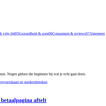
 vrije tijd
05
Gezondheid & zorg
06
Consument & reviews
07
Algemeen
huis. Negen gidsen die beginnen bij wat je echt gaat doen.
 betaalpagina aftelt