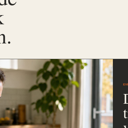
k
n.
EV