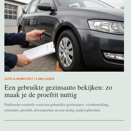
AUTO & MOBILITEIT / 6 MIN LEZEN
Een gebruikte gezinsauto bekijken: zo
maak je de proefrit nuttig
Praktische controle voor een gebruikte gezinsauto: voorbereiding,
zitruimte, proefrit, documenten en een rustig aankoopbesluit.