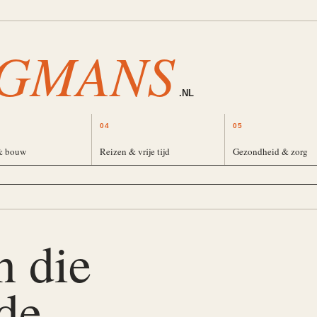
GMANS
.NL
04
05
& bouw
Reizen & vrije tijd
Gezondheid & zorg
n die
de