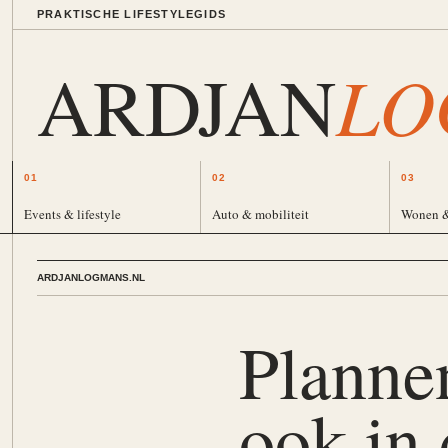
PRAKTISCHE LIFESTYLEGIDS
LO
ARDJAN
01
02
03
Events & lifestyle
Auto & mobiliteit
Wonen 
ARDJANLOGMANS.NL
Planne
ook in 