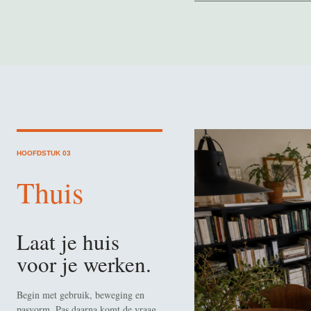
HOOFDSTUK 03
Thuis
Laat je huis
voor je werken.
Begin met gebruik, beweging en
pasvorm. Pas daarna komt de vraag