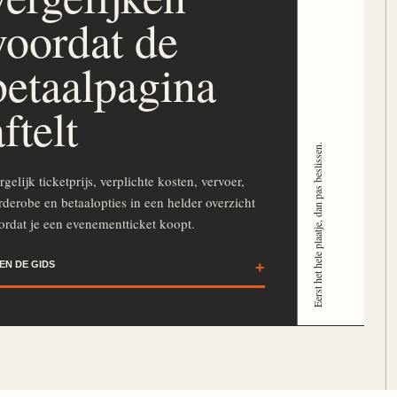
voordat de
betaalpagina
aftelt
Eerst het hele plaatje, dan pas beslissen.
rgelijk ticketprijs, verplichte kosten, vervoer,
rderobe en betaalopties in een helder overzicht
ordat je een evenementticket koopt.
EN DE GIDS
+