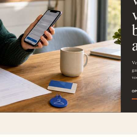
Ve
ga
vo
OP