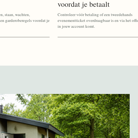
voordat je betaalt
en, staan, wachten,
Controleer vóór betaling of een tweedehands
en garderoberegels voordat je
evenementticket overdraagbaar is en via het offi
in jouw account komt.