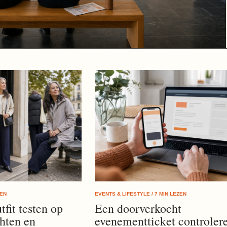
ZEN
EVENTS & LIFESTYLE / 7 MIN LEZEN
fit testen op
Een doorverkocht
chten en
evenementticket controler