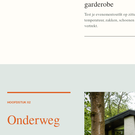
garderobe
Test je evenementoutfit op zitt
temperatuur, zakken, schoenen 
vertrekt.
HOOFDSTUK 02
Onderweg