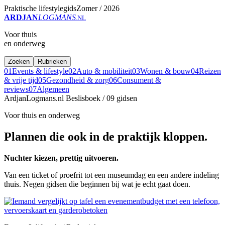
Praktische lifestylegids
Zomer / 2026
ARDJAN
LOGMANS
.NL
Voor thuis
en onderweg
Zoeken
Rubrieken
01
Events & lifestyle
02
Auto & mobiliteit
03
Wonen & bouw
04
Reizen
& vrije tijd
05
Gezondheid & zorg
06
Consument &
reviews
07
Algemeen
ArdjanLogmans.nl
Beslisboek / 09 gidsen
Voor thuis en onderweg
Plannen die ook in de praktijk kloppen.
Nuchter kiezen, prettig uitvoeren.
Van een ticket of proefrit tot een museumdag en een andere indeling
thuis. Negen gidsen die beginnen bij wat je echt gaat doen.