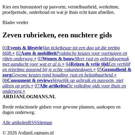
Kies een bureaustoel op pasvorm, verstelbaarheid, werkritme,
proefperiode, onderhoud en wat je thuis echt kunt afstellen.
Blader verder
Zeven rubrieken, een nuchtere gids
01
Events & lifestyle
Van ticketkeuze tot een dag uit die prettig
blijft.
+
02
Auto & mobiliteit
Praktische keuzes voor voertuigen en
ritten onderweg.
+
03
Wonen & bouw
Meer rust en gebruiksgemak
met aandacht voor wat er al is.
+
04
Reizen & vrije tijd
Een verblijf
en reisritme passend bij je echte vakantiedagen.
+
05
Gezondheid &
zorg
Gewone keuzes rond houding, rust en belastbaarheid.
+
06
Consument & reviews
Vergelijk op gebruik en pasvorm, niet
alleen op prijs.
+
07
Alle artikelen
De volledige gids voor thuis en
onderweg.
+
ARDJANLOGMANS.NL
Brede redactionele gidsen voor gewone plannen, aankopen en
dagen onderweg.
Alle artikelen
RSS
Sitemap
© 2026 ArdjanLogmans.nl