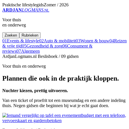
Praktische lifestylegids
Zomer / 2026
ARDJAN
LOGMANS
.NL
Voor thuis
en onderweg
Zoeken
Rubrieken
01
Events & lifestyle
02
Auto & mobiliteit
03
Wonen & bouw
04
Reizen
& vrije tijd
05
Gezondheid & zorg
06
Consument &
reviews
07
Algemeen
ArdjanLogmans.nl
Beslisboek / 09 gidsen
Voor thuis en onderweg
Plannen die ook in de praktijk kloppen.
Nuchter kiezen, prettig uitvoeren.
Van een ticket of proefrit tot een museumdag en een andere indeling
thuis. Negen gidsen die beginnen bij wat je echt gaat doen.