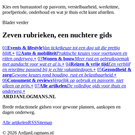
Kies een bureaustoel op pasvorm, verstelbaarheid, werkritme,
proefperiode, onderhoud en wat je thuis echt kunt afstellen.
Blader verder
Zeven rubrieken, een nuchtere gids
01
Events & lifestyle
Van ticketkeuze tot een dag uit die prettig
blijft.
+
02
Auto & mobiliteit
Praktische keuzes voor voertuigen en
ritten onderweg.
+
03
Wonen & bouw
Meer rust en gebruiksgemak
met aandacht voor wat er al is.
+
04
Reizen & vrije tijd
Een verblijf
en reisritme passend bij je echte vakantiedagen.
+
05
Gezondheid &
zorg
Gewone keuzes rond houding, rust en belastbaarheid.
+
06
Consument & reviews
Vergelijk op gebruik en pasvorm, niet
alleen op prijs.
+
07
Alle artikelen
De volledige gids voor thuis en
onderweg.
+
ARDJANLOGMANS.NL
Brede redactionele gidsen voor gewone plannen, aankopen en
dagen onderweg.
Alle artikelen
RSS
Sitemap
© 2026 ArdjanLogmans.nl