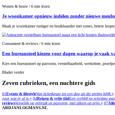
Wonen & bouw / 6 min lezen
Je woonkamer opnieuw indelen zonder nieuwe meubel
Maak je woonkamer rustiger en bruikbaarder met zones, betere looprou
Consument & reviews / 6 min lezen
Een bureaustoel kiezen voor dagen waarop je vaak va
Kies een bureaustoel op pasvorm, verstelbaarheid, werkritme, proefper
Blader verder
Zeven rubrieken, een nuchtere gids
01
Events & lifestyle
Van ticketkeuze tot een dag uit die prettig blijft.
+
voor wat er al is.
+
04
Reizen & vrije tijd
Een verblijf en reisritme pa
reviews
Vergelijk op gebruik en pasvorm, niet alleen op prijs.
+
07
Alle
ARDJANLOGMANS.NL