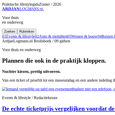
Praktische lifestylegids
Zomer / 2026
ARDJAN
LOGMANS
.NL
Voor thuis
en onderweg
Zoeken
Rubrieken
01
Events & lifestyle
02
Auto & mobiliteit
03
Wonen & bouw
04
Reizen &
ArdjanLogmans.nl
Beslisboek / 09 gidsen
Voor thuis en onderweg
Plannen die ook in de praktijk kloppen.
Nuchter kiezen, prettig uitvoeren.
Van een ticket of proefrit tot een museumdag en een andere indeling t
Events & lifestyle / Redactiekeuze
De echte ticketprijs vergelijken voordat de