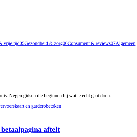
 vrije tijd
05
Gezondheid & zorg
06
Consument & reviews
07
Algemeen
huis. Negen gidsen die beginnen bij wat je echt gaat doen.
 betaalpagina aftelt