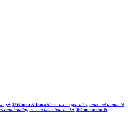
rweg.
+
03
Wonen & bouw
Meer rust en gebruiksgemak met aandacht
 rond houding, rust en belastbaarheid.
+
06
Consument &