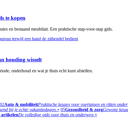
s te kopen
tes en bestaand meubilair. Een praktische stap-voor-stap gids.
n houding wisselt
iode, onderhoud en wat je thuis echt kunt afstellen.
02
Auto & mobiliteit
Praktische keuzes voor voertuigen en ritten onde
ssend bij je echte vakantiedagen.
+
05
Gezondheid & zorg
Gewone keuzes
 artikelen
De volledige gids voor thuis en onderweg.
+