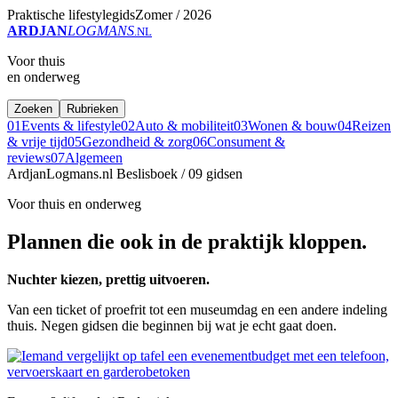
Praktische lifestylegids
Zomer / 2026
ARDJAN
LOGMANS
.NL
Voor thuis
en onderweg
Zoeken
Rubrieken
01
Events & lifestyle
02
Auto & mobiliteit
03
Wonen & bouw
04
Reizen
& vrije tijd
05
Gezondheid & zorg
06
Consument &
reviews
07
Algemeen
ArdjanLogmans.nl
Beslisboek / 09 gidsen
Voor thuis en onderweg
Plannen die ook in de praktijk kloppen.
Nuchter kiezen, prettig uitvoeren.
Van een ticket of proefrit tot een museumdag en een andere indeling
thuis. Negen gidsen die beginnen bij wat je echt gaat doen.