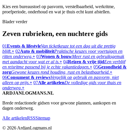
Kies een bureaustoel op pasvorm, verstelbaarheid, werkritme,
proefperiode, onderhoud en wat je thuis echt kunt afstellen.
Blader verder
Zeven rubrieken, een nuchtere gids
01
Events & lifestyle
Van ticketkeuze tot een dag uit die prettig
blijft.
+
02
Auto & mobiliteit
Praktische keuzes voor voertuigen en
ritten onderweg.
+
03
Wonen & bouw
Meer rust en gebruiksgemak
met aandacht voor wat er al is.
+
04
Reizen & vrije tijd
Een verblijf
en reisritme passend bij je echte vakantiedagen.
+
05
Gezondheid &
zorg
Gewone keuzes rond houding, rust en belastbaarheid.
+
06
Consument & reviews
Vergelijk op gebruik en pasvorm, niet
alleen op prijs.
+
07
Alle artikelen
De volledige gids voor thuis en
onderweg.
+
ARDJANLOGMANS.NL
Brede redactionele gidsen voor gewone plannen, aankopen en
dagen onderweg.
Alle artikelen
RSS
Sitemap
© 2026 ArdjanLogmans.nl