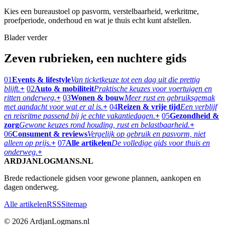
Kies een bureaustoel op pasvorm, verstelbaarheid, werkritme,
proefperiode, onderhoud en wat je thuis echt kunt afstellen.
Blader verder
Zeven rubrieken, een nuchtere gids
01
Events & lifestyle
Van ticketkeuze tot een dag uit die prettig
blijft.
+
02
Auto & mobiliteit
Praktische keuzes voor voertuigen en
ritten onderweg.
+
03
Wonen & bouw
Meer rust en gebruiksgemak
met aandacht voor wat er al is.
+
04
Reizen & vrije tijd
Een verblijf
en reisritme passend bij je echte vakantiedagen.
+
05
Gezondheid &
zorg
Gewone keuzes rond houding, rust en belastbaarheid.
+
06
Consument & reviews
Vergelijk op gebruik en pasvorm, niet
alleen op prijs.
+
07
Alle artikelen
De volledige gids voor thuis en
onderweg.
+
ARDJANLOGMANS.NL
Brede redactionele gidsen voor gewone plannen, aankopen en
dagen onderweg.
Alle artikelen
RSS
Sitemap
© 2026 ArdjanLogmans.nl