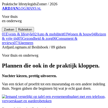
Praktische lifestylegids
Zomer / 2026
ARDJAN
LOGMANS
.NL
Voor thuis
en onderweg
Zoeken
Rubrieken
01
Events & lifestyle
02
Auto & mobiliteit
03
Wonen & bouw
04
Reizen
& vrije tijd
05
Gezondheid & zorg
06
Consument &
reviews
07
Algemeen
ArdjanLogmans.nl
Beslisboek / 09 gidsen
Voor thuis en onderweg
Plannen die ook in de praktijk kloppen.
Nuchter kiezen, prettig uitvoeren.
Van een ticket of proefrit tot een museumdag en een andere indeling
thuis. Negen gidsen die beginnen bij wat je echt gaat doen.