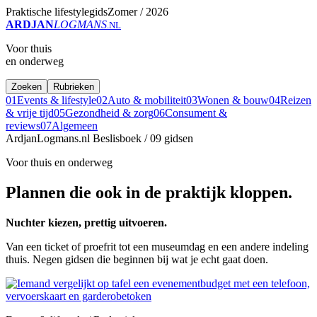
Praktische lifestylegids
Zomer / 2026
ARDJAN
LOGMANS
.NL
Voor thuis
en onderweg
Zoeken
Rubrieken
01
Events & lifestyle
02
Auto & mobiliteit
03
Wonen & bouw
04
Reizen
& vrije tijd
05
Gezondheid & zorg
06
Consument &
reviews
07
Algemeen
ArdjanLogmans.nl
Beslisboek / 09 gidsen
Voor thuis en onderweg
Plannen die ook in de praktijk kloppen.
Nuchter kiezen, prettig uitvoeren.
Van een ticket of proefrit tot een museumdag en een andere indeling
thuis. Negen gidsen die beginnen bij wat je echt gaat doen.