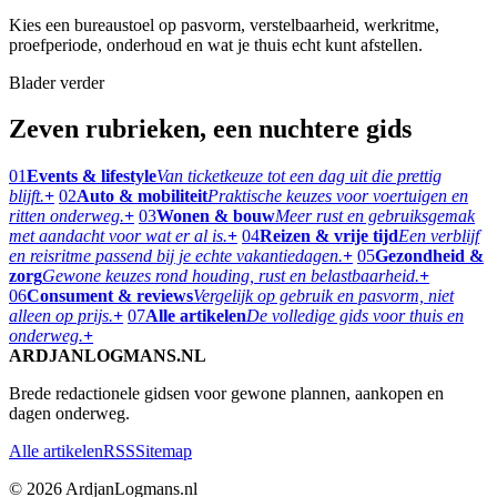
Kies een bureaustoel op pasvorm, verstelbaarheid, werkritme,
proefperiode, onderhoud en wat je thuis echt kunt afstellen.
Blader verder
Zeven rubrieken, een nuchtere gids
01
Events & lifestyle
Van ticketkeuze tot een dag uit die prettig
blijft.
+
02
Auto & mobiliteit
Praktische keuzes voor voertuigen en
ritten onderweg.
+
03
Wonen & bouw
Meer rust en gebruiksgemak
met aandacht voor wat er al is.
+
04
Reizen & vrije tijd
Een verblijf
en reisritme passend bij je echte vakantiedagen.
+
05
Gezondheid &
zorg
Gewone keuzes rond houding, rust en belastbaarheid.
+
06
Consument & reviews
Vergelijk op gebruik en pasvorm, niet
alleen op prijs.
+
07
Alle artikelen
De volledige gids voor thuis en
onderweg.
+
ARDJANLOGMANS.NL
Brede redactionele gidsen voor gewone plannen, aankopen en
dagen onderweg.
Alle artikelen
RSS
Sitemap
© 2026 ArdjanLogmans.nl