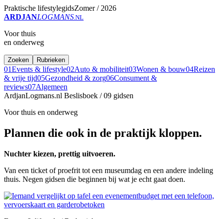
Praktische lifestylegids
Zomer / 2026
ARDJAN
LOGMANS
.NL
Voor thuis
en onderweg
Zoeken
Rubrieken
01
Events & lifestyle
02
Auto & mobiliteit
03
Wonen & bouw
04
Reizen
& vrije tijd
05
Gezondheid & zorg
06
Consument &
reviews
07
Algemeen
ArdjanLogmans.nl
Beslisboek / 09 gidsen
Voor thuis en onderweg
Plannen die ook in de praktijk kloppen.
Nuchter kiezen, prettig uitvoeren.
Van een ticket of proefrit tot een museumdag en een andere indeling
thuis. Negen gidsen die beginnen bij wat je echt gaat doen.