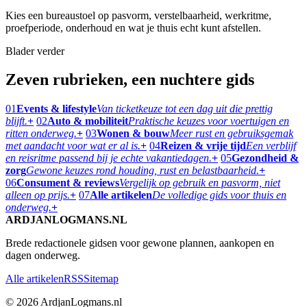
Kies een bureaustoel op pasvorm, verstelbaarheid, werkritme,
proefperiode, onderhoud en wat je thuis echt kunt afstellen.
Blader verder
Zeven rubrieken, een nuchtere gids
01
Events & lifestyle
Van ticketkeuze tot een dag uit die prettig
blijft.
+
02
Auto & mobiliteit
Praktische keuzes voor voertuigen en
ritten onderweg.
+
03
Wonen & bouw
Meer rust en gebruiksgemak
met aandacht voor wat er al is.
+
04
Reizen & vrije tijd
Een verblijf
en reisritme passend bij je echte vakantiedagen.
+
05
Gezondheid &
zorg
Gewone keuzes rond houding, rust en belastbaarheid.
+
06
Consument & reviews
Vergelijk op gebruik en pasvorm, niet
alleen op prijs.
+
07
Alle artikelen
De volledige gids voor thuis en
onderweg.
+
ARDJANLOGMANS.NL
Brede redactionele gidsen voor gewone plannen, aankopen en
dagen onderweg.
Alle artikelen
RSS
Sitemap
© 2026 ArdjanLogmans.nl