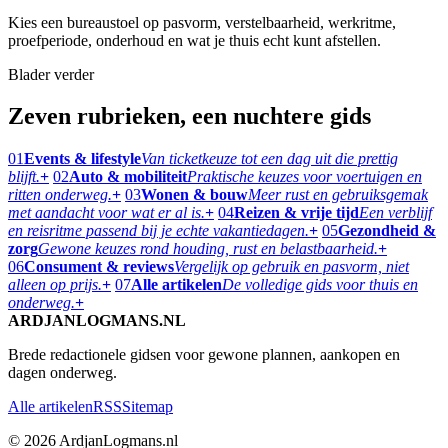
Kies een bureaustoel op pasvorm, verstelbaarheid, werkritme,
proefperiode, onderhoud en wat je thuis echt kunt afstellen.
Blader verder
Zeven rubrieken, een nuchtere gids
01
Events & lifestyle
Van ticketkeuze tot een dag uit die prettig
blijft.
+
02
Auto & mobiliteit
Praktische keuzes voor voertuigen en
ritten onderweg.
+
03
Wonen & bouw
Meer rust en gebruiksgemak
met aandacht voor wat er al is.
+
04
Reizen & vrije tijd
Een verblijf
en reisritme passend bij je echte vakantiedagen.
+
05
Gezondheid &
zorg
Gewone keuzes rond houding, rust en belastbaarheid.
+
06
Consument & reviews
Vergelijk op gebruik en pasvorm, niet
alleen op prijs.
+
07
Alle artikelen
De volledige gids voor thuis en
onderweg.
+
ARDJANLOGMANS.NL
Brede redactionele gidsen voor gewone plannen, aankopen en
dagen onderweg.
Alle artikelen
RSS
Sitemap
© 2026 ArdjanLogmans.nl