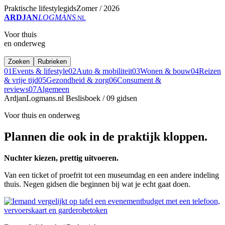
Praktische lifestylegids
Zomer / 2026
ARDJAN
LOGMANS
.NL
Voor thuis
en onderweg
Zoeken
Rubrieken
01
Events & lifestyle
02
Auto & mobiliteit
03
Wonen & bouw
04
Reizen
& vrije tijd
05
Gezondheid & zorg
06
Consument &
reviews
07
Algemeen
ArdjanLogmans.nl
Beslisboek / 09 gidsen
Voor thuis en onderweg
Plannen die ook in de praktijk kloppen.
Nuchter kiezen, prettig uitvoeren.
Van een ticket of proefrit tot een museumdag en een andere indeling
thuis. Negen gidsen die beginnen bij wat je echt gaat doen.