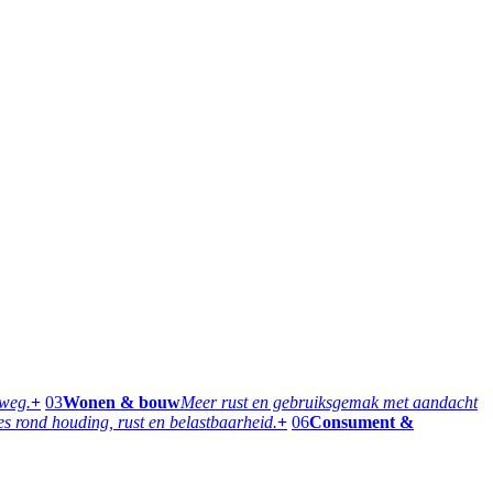
rweg.
+
03
Wonen & bouw
Meer rust en gebruiksgemak met aandacht
 rond houding, rust en belastbaarheid.
+
06
Consument &