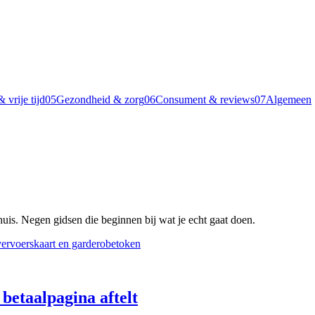
 vrije tijd
05
Gezondheid & zorg
06
Consument & reviews
07
Algemeen
huis. Negen gidsen die beginnen bij wat je echt gaat doen.
 betaalpagina aftelt