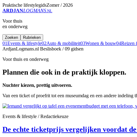
Praktische lifestylegids
Zomer / 2026
ARDJAN
LOGMANS
.NL
Voor thuis
en onderweg
Zoeken
Rubrieken
01
Events & lifestyle
02
Auto & mobiliteit
03
Wonen & bouw
04
Reizen &
ArdjanLogmans.nl
Beslisboek / 09 gidsen
Voor thuis en onderweg
Plannen die ook in de praktijk kloppen.
Nuchter kiezen, prettig uitvoeren.
Van een ticket of proefrit tot een museumdag en een andere indeling t
Events & lifestyle / Redactiekeuze
De echte ticketprijs vergelijken voordat de