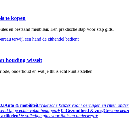
s te kopen
tes en bestaand meubilair. Een praktische stap-voor-stap gids.
n houding wisselt
iode, onderhoud en wat je thuis echt kunt afstellen.
02
Auto & mobiliteit
Praktische keuzes voor voertuigen en ritten onde
ssend bij je echte vakantiedagen.
+
05
Gezondheid & zorg
Gewone keuzes
 artikelen
De volledige gids voor thuis en onderweg.
+