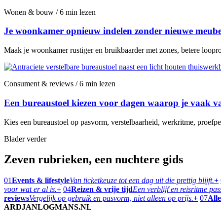
Wonen & bouw / 6 min lezen
Je woonkamer opnieuw indelen zonder nieuwe meubel
Maak je woonkamer rustiger en bruikbaarder met zones, betere looprou
Consument & reviews / 6 min lezen
Een bureaustoel kiezen voor dagen waarop je vaak va
Kies een bureaustoel op pasvorm, verstelbaarheid, werkritme, proefper
Blader verder
Zeven rubrieken, een nuchtere gids
01
Events & lifestyle
Van ticketkeuze tot een dag uit die prettig blijft.
+
voor wat er al is.
+
04
Reizen & vrije tijd
Een verblijf en reisritme pa
reviews
Vergelijk op gebruik en pasvorm, niet alleen op prijs.
+
07
Alle
ARDJANLOGMANS.NL