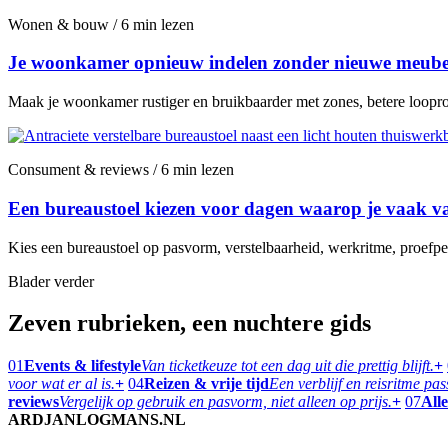
Wonen & bouw / 6 min lezen
Je woonkamer opnieuw indelen zonder nieuwe meubel
Maak je woonkamer rustiger en bruikbaarder met zones, betere looprou
Consument & reviews / 6 min lezen
Een bureaustoel kiezen voor dagen waarop je vaak va
Kies een bureaustoel op pasvorm, verstelbaarheid, werkritme, proefper
Blader verder
Zeven rubrieken, een nuchtere gids
01
Events & lifestyle
Van ticketkeuze tot een dag uit die prettig blijft.
+
voor wat er al is.
+
04
Reizen & vrije tijd
Een verblijf en reisritme pa
reviews
Vergelijk op gebruik en pasvorm, niet alleen op prijs.
+
07
Alle
ARDJANLOGMANS.NL