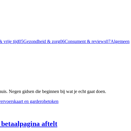
 vrije tijd
05
Gezondheid & zorg
06
Consument & reviews
07
Algemeen
huis. Negen gidsen die beginnen bij wat je echt gaat doen.
 betaalpagina aftelt