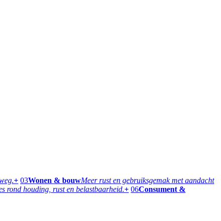
rweg.
+
03
Wonen & bouw
Meer rust en gebruiksgemak met aandacht
 rond houding, rust en belastbaarheid.
+
06
Consument &