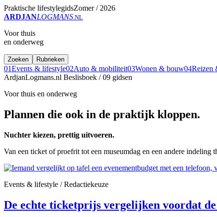
Praktische lifestylegids
Zomer / 2026
ARDJAN
LOGMANS
.NL
Voor thuis
en onderweg
Zoeken
Rubrieken
01
Events & lifestyle
02
Auto & mobiliteit
03
Wonen & bouw
04
Reizen &
ArdjanLogmans.nl
Beslisboek / 09 gidsen
Voor thuis en onderweg
Plannen die ook in de praktijk kloppen.
Nuchter kiezen, prettig uitvoeren.
Van een ticket of proefrit tot een museumdag en een andere indeling t
Events & lifestyle / Redactiekeuze
De echte ticketprijs vergelijken voordat de