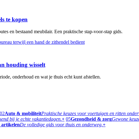
s te kopen
tes en bestaand meubilair. Een praktische stap-voor-stap gids.
n houding wisselt
iode, onderhoud en wat je thuis echt kunt afstellen.
02
Auto & mobiliteit
Praktische keuzes voor voertuigen en ritten onde
ssend bij je echte vakantiedagen.
+
05
Gezondheid & zorg
Gewone keuzes
 artikelen
De volledige gids voor thuis en onderweg.
+