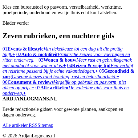
Kies een bureaustoel op pasvorm, verstelbaarheid, werkritme,
proefperiode, onderhoud en wat je thuis echt kunt afstellen.
Blader verder
Zeven rubrieken, een nuchtere gids
01
Events & lifestyle
Van ticketkeuze tot een dag uit die prettig
blijft.
+
02
Auto & mobiliteit
Praktische keuzes voor voertuigen en
ritten onderweg.
+
03
Wonen & bouw
Meer rust en gebruiksgemak
met aandacht voor wat er al is.
+
04
Reizen & vrije tijd
Een verblijf
en reisritme passend bij je echte vakantiedagen.
+
05
Gezondheid &
zorg
Gewone keuzes rond houding, rust en belastbaarheid.
+
06
Consument & reviews
Vergelijk op gebruik en pasvorm, niet
alleen op prijs.
+
07
Alle artikelen
De volledige gids voor thuis en
onderweg.
+
ARDJANLOGMANS.NL
Brede redactionele gidsen voor gewone plannen, aankopen en
dagen onderweg.
Alle artikelen
RSS
Sitemap
© 2026 ArdjanLogmans.nl