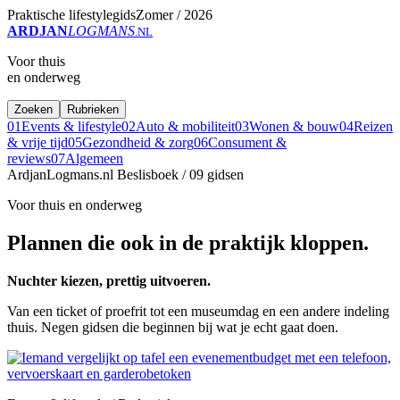
Praktische lifestylegids
Zomer / 2026
ARDJAN
LOGMANS
.NL
Voor thuis
en onderweg
Zoeken
Rubrieken
01
Events & lifestyle
02
Auto & mobiliteit
03
Wonen & bouw
04
Reizen
& vrije tijd
05
Gezondheid & zorg
06
Consument &
reviews
07
Algemeen
ArdjanLogmans.nl
Beslisboek / 09 gidsen
Voor thuis en onderweg
Plannen die ook in de praktijk kloppen.
Nuchter kiezen, prettig uitvoeren.
Van een ticket of proefrit tot een museumdag en een andere indeling
thuis. Negen gidsen die beginnen bij wat je echt gaat doen.