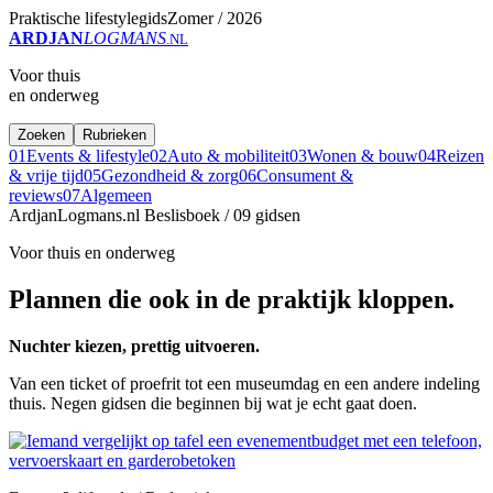
Praktische lifestylegids
Zomer / 2026
ARDJAN
LOGMANS
.NL
Voor thuis
en onderweg
Zoeken
Rubrieken
01
Events & lifestyle
02
Auto & mobiliteit
03
Wonen & bouw
04
Reizen
& vrije tijd
05
Gezondheid & zorg
06
Consument &
reviews
07
Algemeen
ArdjanLogmans.nl
Beslisboek / 09 gidsen
Voor thuis en onderweg
Plannen die ook in de praktijk kloppen.
Nuchter kiezen, prettig uitvoeren.
Van een ticket of proefrit tot een museumdag en een andere indeling
thuis. Negen gidsen die beginnen bij wat je echt gaat doen.