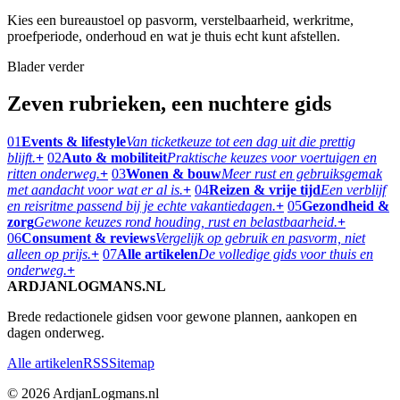
Kies een bureaustoel op pasvorm, verstelbaarheid, werkritme,
proefperiode, onderhoud en wat je thuis echt kunt afstellen.
Blader verder
Zeven rubrieken, een nuchtere gids
01
Events & lifestyle
Van ticketkeuze tot een dag uit die prettig
blijft.
+
02
Auto & mobiliteit
Praktische keuzes voor voertuigen en
ritten onderweg.
+
03
Wonen & bouw
Meer rust en gebruiksgemak
met aandacht voor wat er al is.
+
04
Reizen & vrije tijd
Een verblijf
en reisritme passend bij je echte vakantiedagen.
+
05
Gezondheid &
zorg
Gewone keuzes rond houding, rust en belastbaarheid.
+
06
Consument & reviews
Vergelijk op gebruik en pasvorm, niet
alleen op prijs.
+
07
Alle artikelen
De volledige gids voor thuis en
onderweg.
+
ARDJANLOGMANS.NL
Brede redactionele gidsen voor gewone plannen, aankopen en
dagen onderweg.
Alle artikelen
RSS
Sitemap
© 2026 ArdjanLogmans.nl