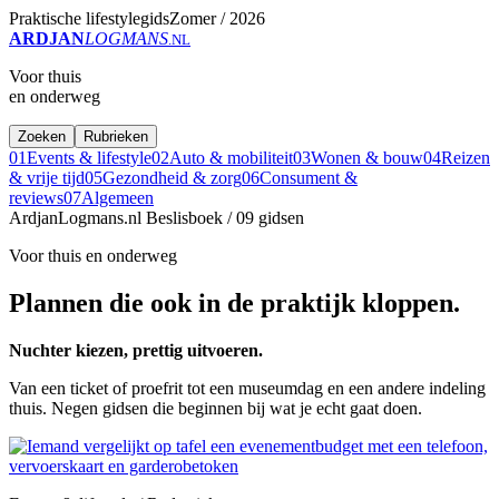
Praktische lifestylegids
Zomer / 2026
ARDJAN
LOGMANS
.NL
Voor thuis
en onderweg
Zoeken
Rubrieken
01
Events & lifestyle
02
Auto & mobiliteit
03
Wonen & bouw
04
Reizen
& vrije tijd
05
Gezondheid & zorg
06
Consument &
reviews
07
Algemeen
ArdjanLogmans.nl
Beslisboek / 09 gidsen
Voor thuis en onderweg
Plannen die ook in de praktijk kloppen.
Nuchter kiezen, prettig uitvoeren.
Van een ticket of proefrit tot een museumdag en een andere indeling
thuis. Negen gidsen die beginnen bij wat je echt gaat doen.