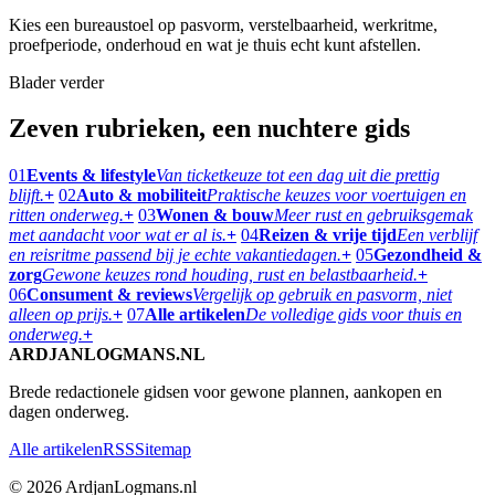
Kies een bureaustoel op pasvorm, verstelbaarheid, werkritme,
proefperiode, onderhoud en wat je thuis echt kunt afstellen.
Blader verder
Zeven rubrieken, een nuchtere gids
01
Events & lifestyle
Van ticketkeuze tot een dag uit die prettig
blijft.
+
02
Auto & mobiliteit
Praktische keuzes voor voertuigen en
ritten onderweg.
+
03
Wonen & bouw
Meer rust en gebruiksgemak
met aandacht voor wat er al is.
+
04
Reizen & vrije tijd
Een verblijf
en reisritme passend bij je echte vakantiedagen.
+
05
Gezondheid &
zorg
Gewone keuzes rond houding, rust en belastbaarheid.
+
06
Consument & reviews
Vergelijk op gebruik en pasvorm, niet
alleen op prijs.
+
07
Alle artikelen
De volledige gids voor thuis en
onderweg.
+
ARDJANLOGMANS.NL
Brede redactionele gidsen voor gewone plannen, aankopen en
dagen onderweg.
Alle artikelen
RSS
Sitemap
© 2026 ArdjanLogmans.nl