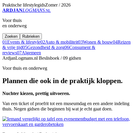
Praktische lifestylegids
Zomer / 2026
ARDJAN
LOGMANS
.NL
Voor thuis
en onderweg
Zoeken
Rubrieken
01
Events & lifestyle
02
Auto & mobiliteit
03
Wonen & bouw
04
Reizen
& vrije tijd
05
Gezondheid & zorg
06
Consument &
reviews
07
Algemeen
ArdjanLogmans.nl
Beslisboek / 09 gidsen
Voor thuis en onderweg
Plannen die ook in de praktijk kloppen.
Nuchter kiezen, prettig uitvoeren.
Van een ticket of proefrit tot een museumdag en een andere indeling
thuis. Negen gidsen die beginnen bij wat je echt gaat doen.