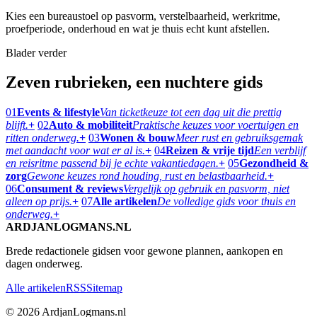
Kies een bureaustoel op pasvorm, verstelbaarheid, werkritme,
proefperiode, onderhoud en wat je thuis echt kunt afstellen.
Blader verder
Zeven rubrieken, een nuchtere gids
01
Events & lifestyle
Van ticketkeuze tot een dag uit die prettig
blijft.
+
02
Auto & mobiliteit
Praktische keuzes voor voertuigen en
ritten onderweg.
+
03
Wonen & bouw
Meer rust en gebruiksgemak
met aandacht voor wat er al is.
+
04
Reizen & vrije tijd
Een verblijf
en reisritme passend bij je echte vakantiedagen.
+
05
Gezondheid &
zorg
Gewone keuzes rond houding, rust en belastbaarheid.
+
06
Consument & reviews
Vergelijk op gebruik en pasvorm, niet
alleen op prijs.
+
07
Alle artikelen
De volledige gids voor thuis en
onderweg.
+
ARDJANLOGMANS.NL
Brede redactionele gidsen voor gewone plannen, aankopen en
dagen onderweg.
Alle artikelen
RSS
Sitemap
© 2026 ArdjanLogmans.nl