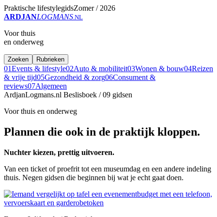
Praktische lifestylegids
Zomer / 2026
ARDJAN
LOGMANS
.NL
Voor thuis
en onderweg
Zoeken
Rubrieken
01
Events & lifestyle
02
Auto & mobiliteit
03
Wonen & bouw
04
Reizen
& vrije tijd
05
Gezondheid & zorg
06
Consument &
reviews
07
Algemeen
ArdjanLogmans.nl
Beslisboek / 09 gidsen
Voor thuis en onderweg
Plannen die ook in de praktijk kloppen.
Nuchter kiezen, prettig uitvoeren.
Van een ticket of proefrit tot een museumdag en een andere indeling
thuis. Negen gidsen die beginnen bij wat je echt gaat doen.