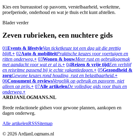
Kies een bureaustoel op pasvorm, verstelbaarheid, werkritme,
proefperiode, onderhoud en wat je thuis echt kunt afstellen.
Blader verder
Zeven rubrieken, een nuchtere gids
01
Events & lifestyle
Van ticketkeuze tot een dag uit die prettig
blijft.
+
02
Auto & mobiliteit
Praktische keuzes voor voertuigen en
ritten onderweg.
+
03
Wonen & bouw
Meer rust en gebruiksgemak
met aandacht voor wat er al is.
+
04
Reizen & vrije tijd
Een verblijf
en reisritme passend bij je echte vakantiedagen.
+
05
Gezondheid &
zorg
Gewone keuzes rond houding, rust en belastbaarheid.
+
06
Consument & reviews
Vergelijk op gebruik en pasvorm, niet
alleen op prijs.
+
07
Alle artikelen
De volledige gids voor thuis en
onderweg.
+
ARDJANLOGMANS.NL
Brede redactionele gidsen voor gewone plannen, aankopen en
dagen onderweg.
Alle artikelen
RSS
Sitemap
© 2026 ArdjanLogmans.nl